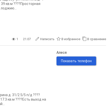
 39 кв.м ????Просторная
 лоджию...
1
21.07
Написать
В избранное
В сравнение
Алеся
Показать телефон
ина д. 31/2 5/5 п/д ????
17.3 кв.м ????Есть выход на
...