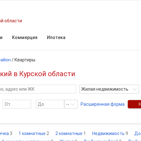
ой области
и
Коммерция
Ипотека
район
/
Квартиры
кий в Курской области
Жилая недвижимость
--
Расширенная форма
ичка
3
1 комнатные
2
2 комнатные
1
Недвижимость
9
До