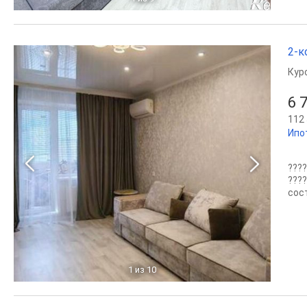
2-к
Кур
6 
112 
Ипо
???
???
сост
1
из 10