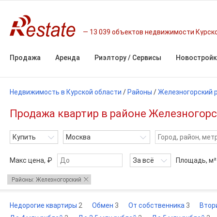
13 039 объектов недвижимости Курск
Продажа
Аренда
Риэлтору / Сервисы
Новостройк
Недвижимость в Курской области
/
Районы
/
Железногорский 
Продажа квартир в районе Железногорс
Купить
Москва
Макс цена, ₽
За всё
Площадь,
м²
Районы: Железногорский
Недорогие квартиры
2
Обмен
3
От собственника
3
Втор