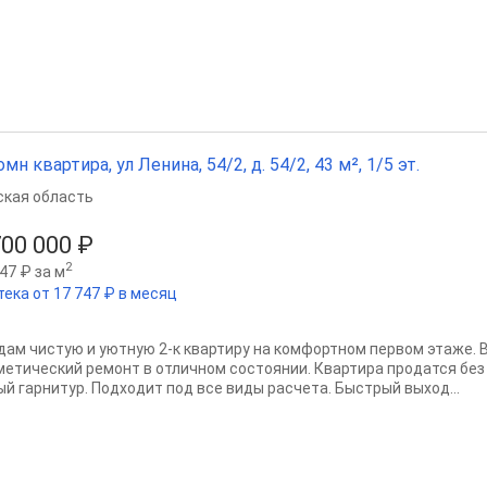
омн квартира, ул Ленина, 54/2, д. 54/2, 43 м², 1/5 эт.
ская область
700 000 ₽
2
47 ₽ за м
тека от 17 747 ₽ в месяц
дам чистую и уютную 2-к квартиру на комфортном первом этаже. 
метический ремонт в отличном состоянии. Квартира продатся без 
ый гарнитур. Подходит под все виды расчета. Быстрый выход...