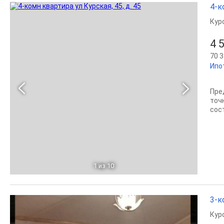
4-к
Кур
4 
70 3
Ипо
Пред
точ
сос
1
из 10
3-к
Кур