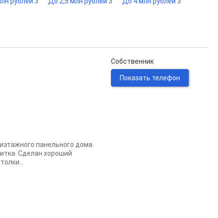
млн рублей
3
До 2,5 млн рублей
3
До 4 млн рублей
3
Собственник
Показать телефон
тиэтажного панельного дома
литка. Сделан хороший
олки...