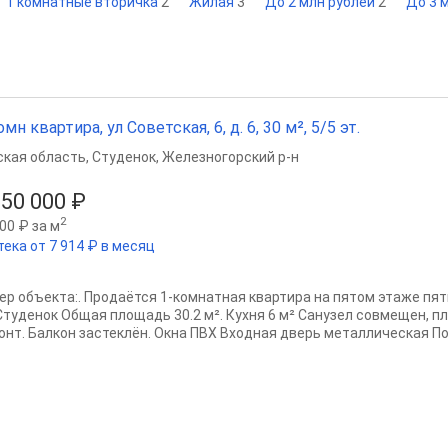
1 комнатные вторичка
2
Жилая
3
До 2 млн рублей
2
До 3 
омн квартира, ул Советская, 6, д. 6, 30 м², 5/5 эт.
ская область
,
Студенок
,
Железногорский р-н
650 000 ₽
2
00 ₽ за м
тека от 7 914 ₽ в месяц
ер объекта:. Продаётся 1-комнатная квартира на пятом этаже пя
.Студенок Общая площадь 30.2 м². Кухня 6 м² Санузел совмещен, п
онт. Балкон застеклён. Окна ПВХ Входная дверь металлическая Пот