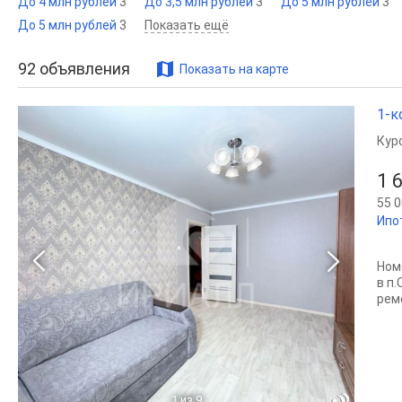
До 4 млн рублей
3
До 3,5 млн рублей
3
До 5 млн рублей
3
До 5 млн рублей
3
Показать ещё
92
объявления
Показать на карте
1-к
Кур
1 
55 0
Ипо
Ном
в п
рем
1
из 9