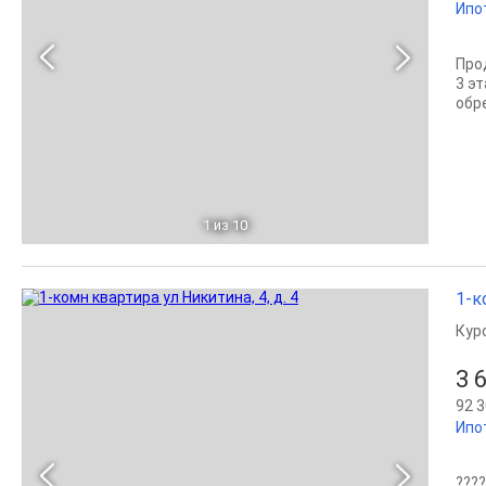
Ипо
Про
3 э
обр
1
из 10
1-к
Кур
3 
92 3
Ипо
???