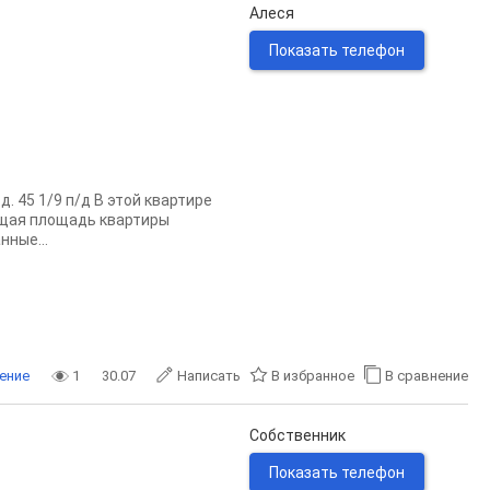
Алеся
Показать телефон
. 45 1/9 п/д В этой квартире
бщая площадь квартиры
нные...
ение
1
30.07
Написать
В избранное
В сравнение
Собственник
Показать телефон