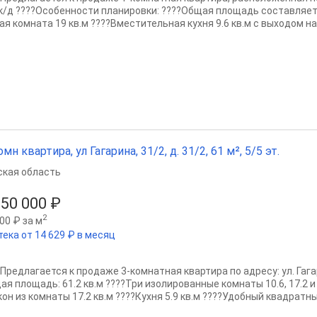
 к/д ????Особенности планировки: ????Общая площадь составляет
ая комната 19 кв.м ????Вместительная кухня 9.6 кв.м с выходом на
омн квартира, ул Гагарина, 31/2, д. 31/2, 61 м², 5/5 эт.
ская область
050 000 ₽
2
00 ₽ за м
тека от 14 629 ₽ в месяц
Предлагается к продаже 3-комнатная квартира по адресу: ул. Гагар
я площадь: 61.2 кв.м ????Три изолированные комнаты 10.6, 17.2 и 
он из комнаты 17.2 кв.м ????Кухня 5.9 кв.м ????Удобный квадратный