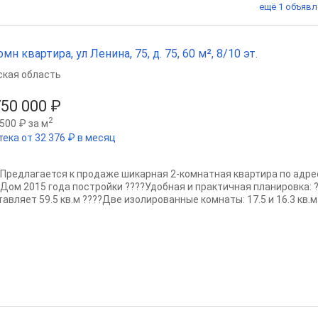
ещё 1 объявл
омн квартира, ул Ленина, 75, д. 75, 60 м², 8/10 эт.
ская область
750 000 ₽
2
500 ₽ за м
тека от 32 376 ₽ в месяц
?Предлагается к продаже шикарная 2-комнатная квартира по адресу:
?Дом 2015 года постройки ????Удобная и практичная планировка:
авляет 59.5 кв.м ????Две изолированные комнаты: 17.5 и 16.3 кв.м 