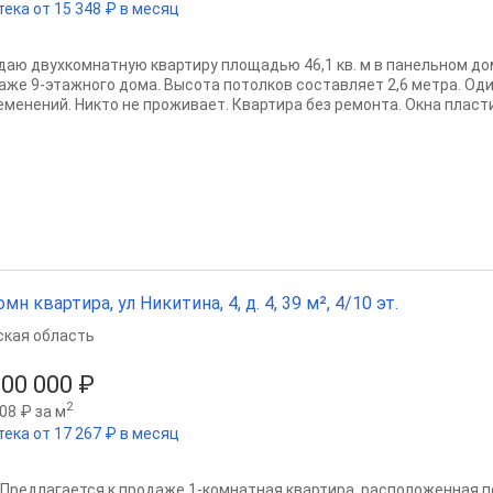
тека от 15 348 ₽ в месяц
даю двухкомнатную квартиру площадью 46,1 кв. м в панельном до
таже 9-этажного дома. Высота потолков составляет 2,6 метра. Од
еменений. Никто не проживает. Квартира без ремонта. Окна пласти
омн квартира, ул Никитина, 4, д. 4, 39 м², 4/10 эт.
ская область
600 000 ₽
2
08 ₽ за м
тека от 17 267 ₽ в месяц
?Предлагается к продаже 1-комнатная квартира, расположенная по 