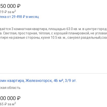
150 000 ₽
2
19 ₽ за м
тека от 29 498 ₽ в месяц
даётся 3 комнатная квартира, площадью 63.0 кв. м. в центре город
а. Светлая, просторная, тёплая, с хорошей планировкой, не углова
тире на разные стороны, кухня 10.5 кв. м., санузел раздельный,сза
омн квартира, Железногорск, 46 м², 3/9 эт.
ская область
200 000 ₽
2
65 ₽ за м