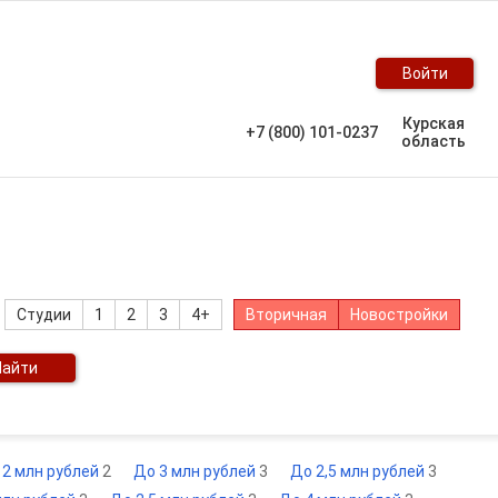
Войти
Курская
+7 (800) 101-0237
область
Студии
1
2
3
4+
Вторичная
Новостройки
Найти
 2 млн рублей
2
До 3 млн рублей
3
До 2,5 млн рублей
3