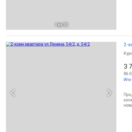
1
из 10
2-к
Кур
3 
86 0
Ипо
Про
кос
нов