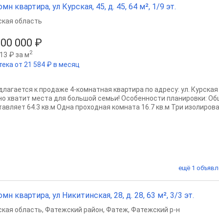
омн квартира, ул Курская, 45, д. 45, 64 м², 1/9 эт.
ская область
500 000 ₽
2
13 ₽ за м
тека от 21 584 ₽ в месяц
лагается к продаже 4-комнатная квартира по адресу: ул. Курская д
но хватит места для большой семьи! Особенности планировки: О
тавляет 64.3 кв.м Одна проходная комната 16.7 кв.м Три изолирова
ещё 1 объявл
омн квартира, ул Никитинская, 28, д. 28, 63 м², 3/3 эт.
ская область
,
Фатежский район
,
Фатеж
,
Фатежский р-н