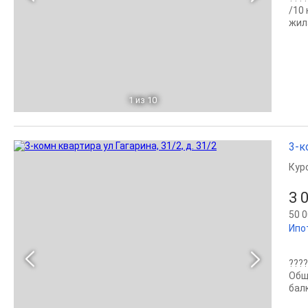
/10
жил
1
из 10
3-к
Кур
3 
50 0
Ипо
????
Обща
балк