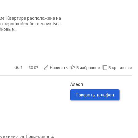
ме. Квартира расположена на
ин взрослый собственник. Без
ковые....
1
30.07
Написать
В избранное
В сравнение
Алеся
Показать телефон
адресу: ул. Никитина д. 4