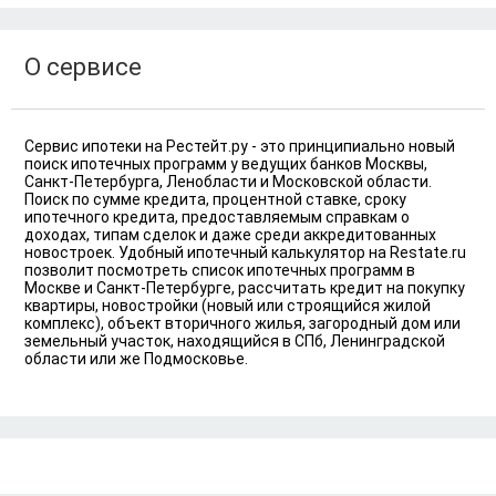
Ипотека без подтверждения дохода
Москва
По двум документам
Краснодар
О сервисе
Сочи
Екатеринбург
Сервис ипотеки на Рестейт.ру - это принципиально новый
поиск ипотечных программ у ведущих банков Москвы,
Санкт-Петербурга, Ленобласти и Московской области.
Поиск по сумме кредита, процентной ставке, сроку
ипотечного кредита, предоставляемым справкам о
доходах, типам сделок и даже среди аккредитованных
новостроек. Удобный ипотечный калькулятор на Restate.ru
позволит посмотреть список ипотечных программ в
Москве и Санкт-Петербурге, рассчитать кредит на покупку
квартиры, новостройки (новый или строящийся жилой
комплекс), объект вторичного жилья, загородный дом или
земельный участок, находящийся в СПб, Ленинградской
области или же Подмосковье.