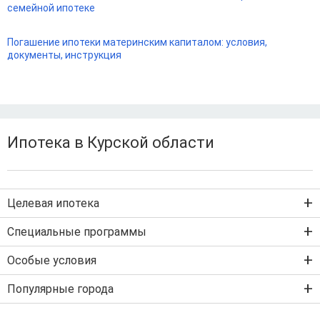
семейной ипотеке
Погашение ипотеки материнским капиталом: условия,
документы, инструкция
Ипотека в Курской области
Целевая ипотека
Ипотека на новостройку
Специальные программы
Ипотека на вторичку
Семейная ипотека
Особые условия
Ипотека на строительство дома
Военная ипотека
Льготная ипотека с господдержкой
Популярные города
IT-ипотека
Рефинансирование ипотеки
Ипотека без первого взноса
Санкт-Петербург
Ипотека самозанятым