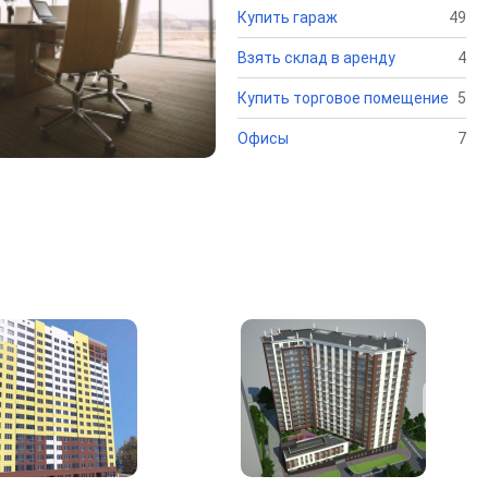
Купить гараж
49
Взять склад в аренду
4
Купить торговое помещение
5
Офисы
7