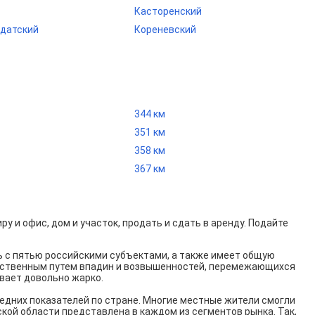
Касторенский
датский
Кореневский
344 км
351 км
358 км
367 км
у и офис, дом и участок, продать и сдать в аренду. Подайте
ть с пятью российскими субъектами, а также имеет общую
тественным путем впадин и возвышенностей, перемежающихся
вает довольно жарко.
едних показателей по стране. Многие местные жители смогли
ой области представлена в каждом из сегментов рынка. Так,