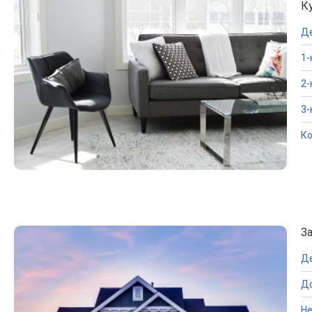
К
Д
1-
2-
3-
Ко
З
Д
До
Не