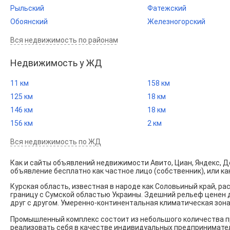
Рыльский
Фатежский
Обоянский
Железногорский
Вся недвижимость по районам
Недвижимость у ЖД
11 км
158 км
125 км
18 км
146 км
18 км
156 км
2 км
Вся недвижимость по ЖД
Как и сайты объявлений недвижимости Авито, Циан, Яндекс, До
объявление бесплатно как частное лицо (собственник), или ка
Курская область, известная в народе как Соловьиный край, р
границу с Сумской областью Украины. Здешний рельеф ценен
друг с другом. Умеренно-континентальная климатическая зон
Промышленный комплекс состоит из небольшого количества пр
реализовать себя в качестве индивидуальных предпринимател