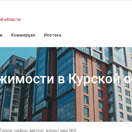
ой области
и
Коммерция
Ипотека
ижимости
в Курской 