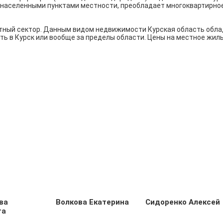
населенными пунктами местности, преобладает многоквартирное 
тный сектор. Данным видом недвижимости Курская область облада
ть в Курск или вообще за пределы области. Цены на местное жил
ва
Волкова Екатерина
Сидоренко Алексей
та