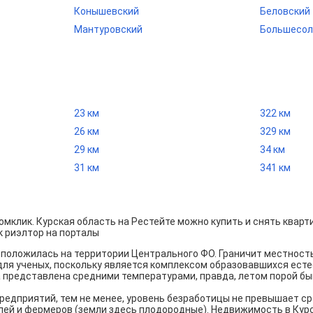
Конышевский
Беловский
Мантуровский
Большесол
23 км
322 км
26 км
329 км
29 км
34 км
31 км
341 км
мклик. Курская область на Рестейте можно купить и снять квартир
к риэлтор на порталы
асположилась на территории Центрального ФО. Граничит местнос
 для ученых, поскольку является комплексом образовавшихся ес
а представлена средними температурами, правда, летом порой бы
едприятий, тем не менее, уровень безработицы не превышает ср
ей и фермеров (земли здесь плодородные). Недвижимость в Курск