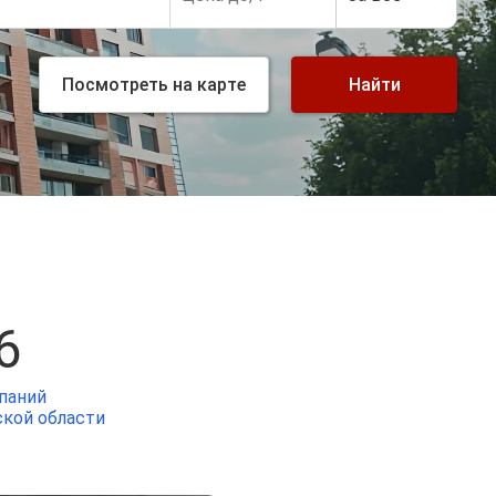
Посмотреть
на карте
Найти
6
паний
ской области