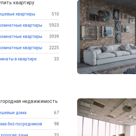
упить квартиру
ешевые квартиры
510
комнатные квартиры
5923
комнатные квартиры
3939
комнатные квартиры
2225
мнаты в квартире
33
агородная недвижимость
ешевые дома
67
ма без посредников
98
дорогие дачи
33