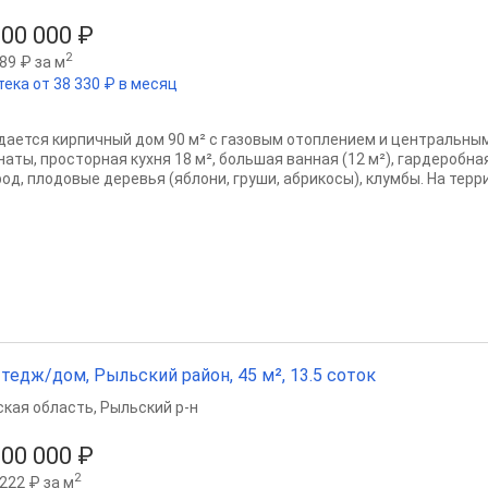
000 000 ₽
2
89 ₽ за м
тека от 38 330 ₽ в месяц
дается кирпичный дом 90 м² с газовым отоплением и центральны
аты, просторная кухня 18 м², большая ванная (12 м²), гардеробная
од, плодовые деревья (яблони, груши, абрикосы), клумбы. На терри
тедж/дом, Рыльский район, 45 м², 13.5 соток
ская область
,
Рыльский р-н
500 000 ₽
2
222 ₽ за м