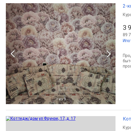
2-к
Кур
3 
89 7
Ипо
Про
быт
про
1
из 9
Кот
Кур