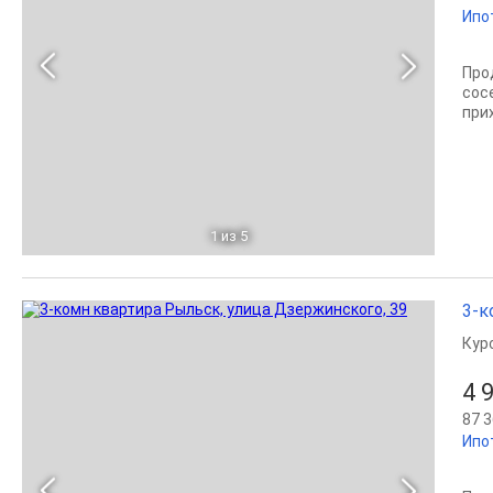
Ипо
Про
сос
при
1
из 5
3-к
Кур
4 
87 3
Ипо