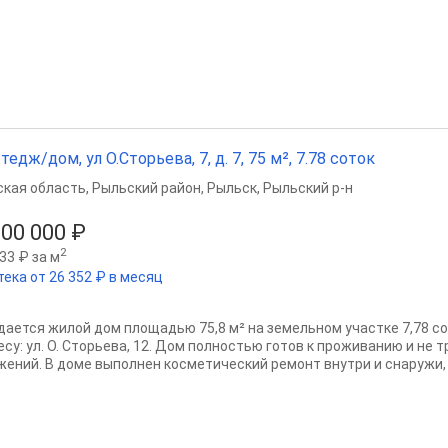
тедж/дом, ул О.Сторьева, 7, д. 7, 75 м², 7.78 соток
ская область
,
Рыльский район
,
Рыльск
,
Рыльский р-н
500 000 ₽
2
33 ₽ за м
тека от 26 352 ₽ в месяц
дается жилой дом площадью 75,8 м² на земельном участке 7,78 со
есу: ул. О. Сторьева, 12. Дом полностью готов к проживанию и не
жений. В доме выполнен косметический ремонт внутри и снаружи, 