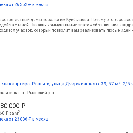
тека от 26 352 ₽ в месяц
дается уютный дом в поселке им.Куйбышева. Почему это хорошее 
едей за стеной. Никаких коммунальных платежей за лишние квадра
ходится участок, который позволит вам реализовать любые идеи - о
омн квартира, Рыльск, улица Дзержинского, 39, 57 м², 2/5 э
ская область
,
Рыльский р-н
980 000 ₽
2
68 ₽ за м
тека от 23 886 ₽ в месяц