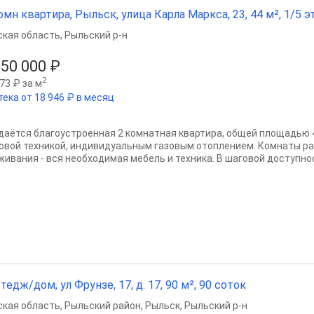
омн квартира, Рыльск, улица Карла Маркса, 23, 44 м², 1/5 эт
ская область
,
Рыльский р-н
950 000 ₽
2
73 ₽ за м
тека от 18 946 ₽ в месяц
даётся благоустроенная 2 комнатная квартира, общей площадью 44
овой техникой, индивидуальным газовым отоплением. Комнаты ра
живания - вся необходимая мебель и техника. В шаговой доступнос
тедж/дом, ул Фрунзе, 17, д. 17, 90 м², 90 соток
ская область
,
Рыльский район
,
Рыльск
,
Рыльский р-н