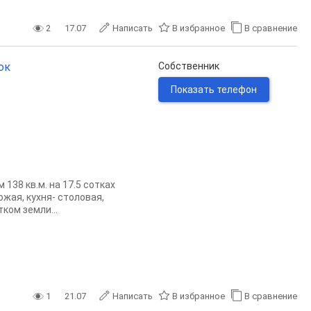
2
17.07
Написать
В избранное
В сравнение
ок
Собственник
Показать телефон
38 кв.м. на 17.5 сотках
жая, кухня- столовая,
ком земли...
1
21.07
Написать
В избранное
В сравнение