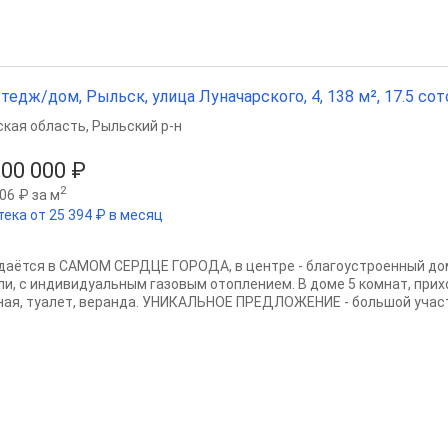
тедж/дом, Рыльск, улица Луначарского, 4, 138 м², 17.5 сот
ская область
,
Рыльский р-н
300 000 ₽
2
06 ₽ за м
тека от 25 394 ₽ в месяц
даётся в САМОМ СЕРДЦЕ ГОРОДА, в центре - благоустроенный дом 1
ли, с индивидуальным газовым отоплением. В доме 5 комнат, прихо
ная, туалет, веранда. УНИКАЛЬНОЕ ПРЕДЛОЖЕНИЕ - большой участ