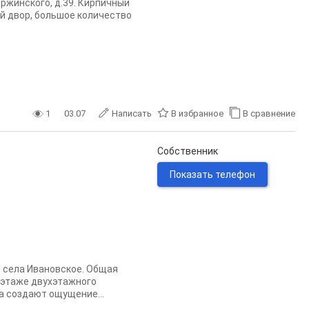
ержинского, д.39. Кирпичный
ой двор, большое количество
1
03.07
Написать
В избранное
В сравнение
Собственник
Показать телефон
 села Ивановское. Общая
м этаже двухэтажного
ра создают ощущение...