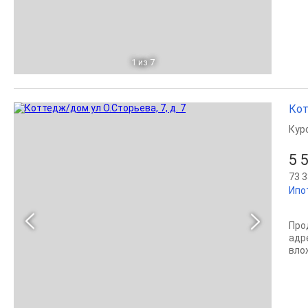
1
из 7
Кот
Кур
5 
73 3
Ипо
Про
адр
вло