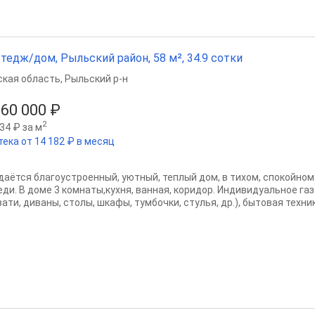
тедж/дом, Рыльский район, 58 м², 34.9 сотки
ская область
,
Рыльский р-н
960 000 ₽
2
34 ₽ за м
тека от 14 182 ₽ в месяц
даётся благоустроенный, уютный, теплый дом, в тихом, спокойно
еди. В доме 3 комнаты,кухня, ванная, коридор. Индивидуальное га
ати, диваны, столы, шкафы, тумбочки, стулья, др.), бытовая техника