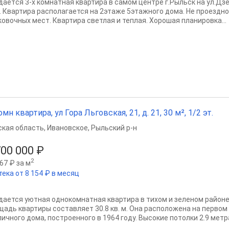
дaётcя 3-х комнaтная квартира в самом центре г.Рыльск на ул.Дз
. Квартира располагается на 2этаже 5этажного дома. Не проездн
ковочных мест. Квартира светлая и теплая. Хорошая планировка...
омн квартира, ул Гора Льговская, 21, д. 21, 30 м², 1/2 эт.
ская область
,
Ивановское
,
Рыльский р-н
700 000 ₽
2
67 ₽ за м
тека от 8 154 ₽ в месяц
дается уютная однокомнатная квартира в тихом и зеленом районе
щадь квартиры составляет 30.8 кв. м. Она расположена на перво
пичного дома, построенного в 1964 году. Высокие потолки 2.9 мет