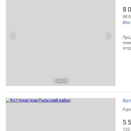
8 
88 8
Ипо
Про
комн
огор
1
из 10
Кот
Кур
5 
122 