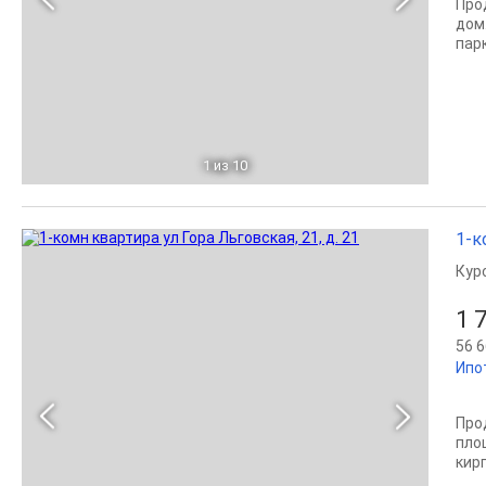
Пpо
дом
пар
1
из 10
1-к
Кур
1 
56 6
Ипо
Про
пло
кир