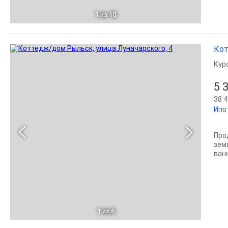
1
из 10
Кот
Кур
5 
38 4
Ипо
Про
зем
ван
1
из 6