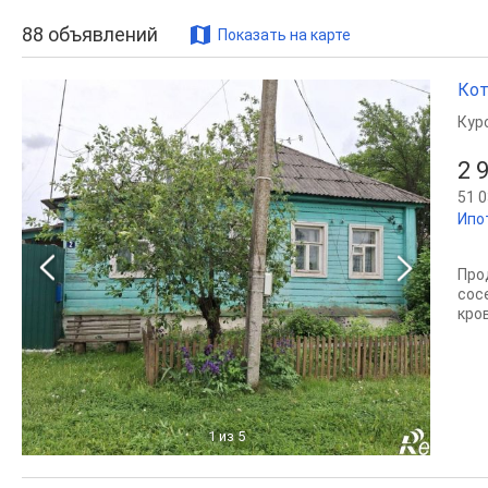
88
объявлений
Показать на карте
Кот
Кур
2 
51 0
Ипо
Про
сос
кров
1
из 5