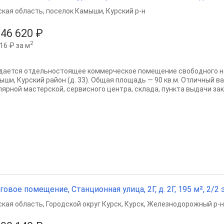
ская область
,
поселок Камыши
,
Курский р-н
946 620 ₽
2
16 ₽ за м
дается отдельностоящее коммерческое помещение свободного н
ыши, Курский район (д. 33). Общая площадь — 90 кв.м. Отличный ва
лярной мастерской, сервисного центра, склада, пункта выдачи зака
говое помещение, Станционная улица, 2Г, д. 2Г, 195 м², 2/2 э
ская область
,
Городской округ Курск
,
Курск
,
Железнодорожный р-н