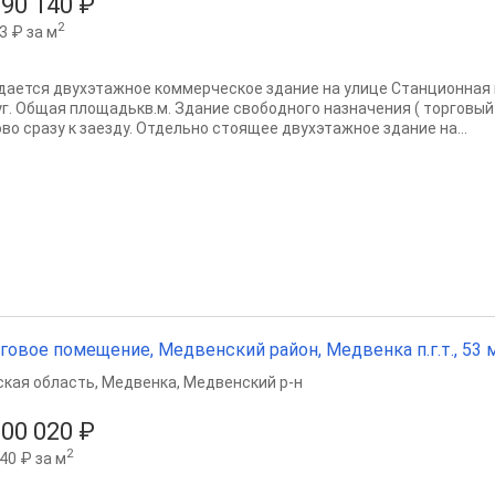
890 140 ₽
2
3 ₽ за м
дается двухэтажное коммерческое здание на улице Станционная
уг. Общая площадькв.м. Здание свободного назначения ( торговый
ово сразу к заезду. Отдельно стоящее двухэтажное здание на...
говое помещение, Медвенский район, Медвенка п.г.т., 53 м²
ская область
,
Медвенка
,
Медвенский р-н
000 020 ₽
2
40 ₽ за м