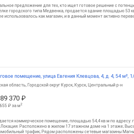
альное предложение для тех, кто ищет готовое решение с потенци
ёлке городского типа Медвенка, продается здание площадью 53 к
ее использовалось как магазин, и в данный момент активно перево
говое помещение, улица Евгения Клевцова, 4, д. 4, 54 м², 1/
ская область
,
Городской округ Курск
,
Курск
,
Центральный р-н
189 370 ₽
2
655 ₽ за м
дается коммерческое помещение, площадью 54,4 кв.м по адресу: г. 
4. Локация: Расположено в жилом 17 этажном доме на 1 этаже; Вы
омобильный трафик; Рядом расположены сетевые магазины Магнит 