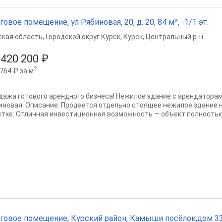
говое помещение, ул Рябиновая, 20, д. 20, 84 м², -1/1 эт.
ская область
,
Городской округ Курск
,
Курск
,
Центральный р-н
 420 200 ₽
2
764 ₽ за м
дажа готового арендного бизнеса! Нежилое здание с арендаторами
иновая. Описание: Продается отдельно стоящее нежилое здание 
стке. Отличная инвестиционная возможность — объект полностью.
говое помещение, Курский район, Камыши посёлок,дом 33, 