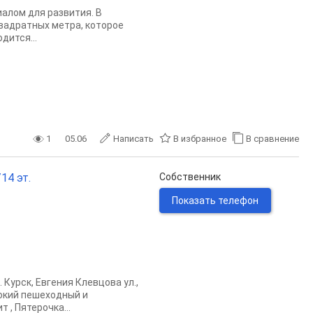
алом для развития. В
вадратных метра, которое
дится...
1
05.06
Написать
В избранное
В сравнение
14 эт.
Собственник
Показать телефон
Курск, Евгения Клевцова ул.,
сокий пешеходный и
, Пятерочка...