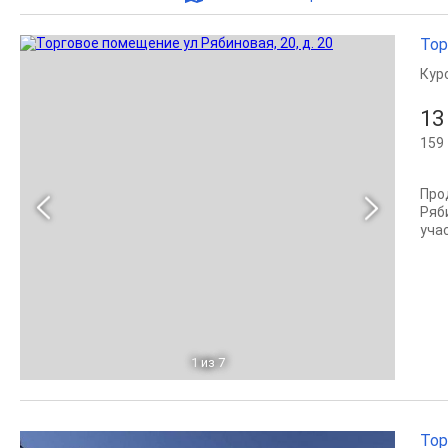
Тор
Кур
13
159 
Про
Ряб
уча
1
из 7
Тор