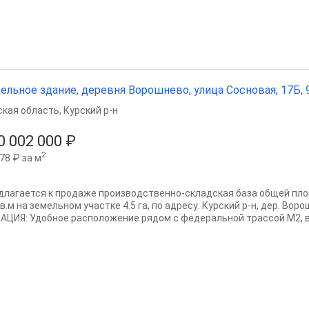
ельное здание, деревня Ворошнево, улица Сосновая, 17Б, 9
ская область
,
Курский р-н
0 002 000 ₽
2
78 ₽ за м
длагается к продаже производственно-складская база общей пл
в.м на земельном участке 4.5 га, по адресу: Курский р-н, дер. Ворош
АЦИЯ: Удобное расположение рядом с федеральной трассой М2, в