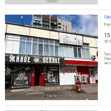
1
из 10
Офи
Кур
15
38 3
Про
Пар
авт
1
из 10