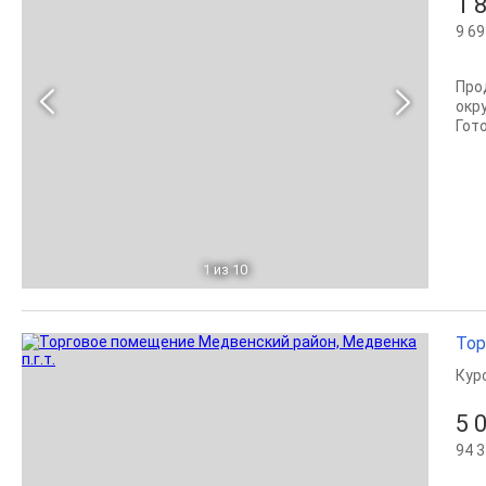
1 
9 69
Про
окр
Гот
1
из 10
Тор
Кур
5 
94 3