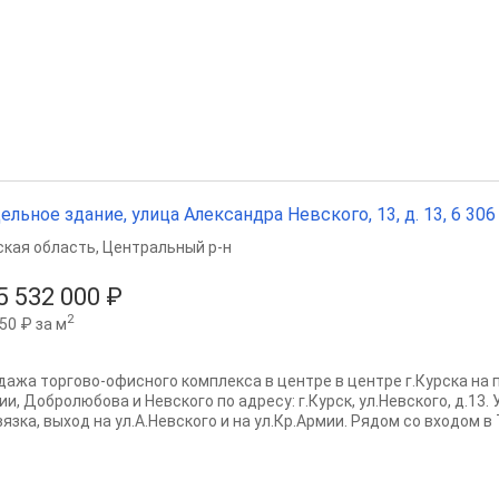
ельное здание, улица Александра Невского, 13, д. 13, 6 306
ская область
,
Центральный р-н
5 532 000 ₽
2
50 ₽ за м
дажа торгово-офисного комплекса в центре в центре г.Курска на
ии, Добролюбова и Невского по адресу: г.Курск, ул.Невского, д.13
язка, выход на ул.А.Невского и на ул.Кр.Армии. Рядом со входом в Т