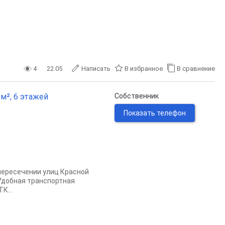
4
22.05
Написать
В избранное
В сравнение
 м², 6 этажей
Собственник
Показать телефон
 пересечении улиц Красной
. Удобная транспортная
К...