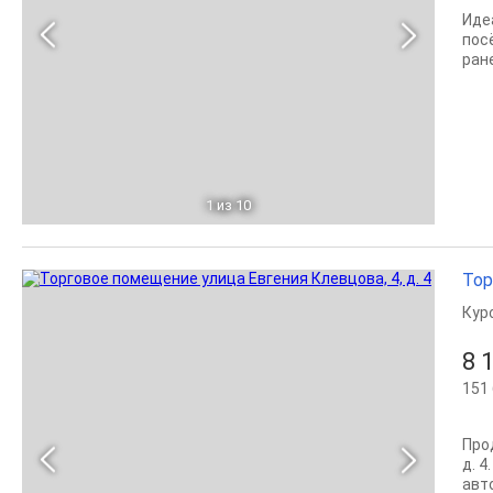
Иде
пос
ран
1
из 10
Тор
Кур
8 
151 
Про
д. 
авт