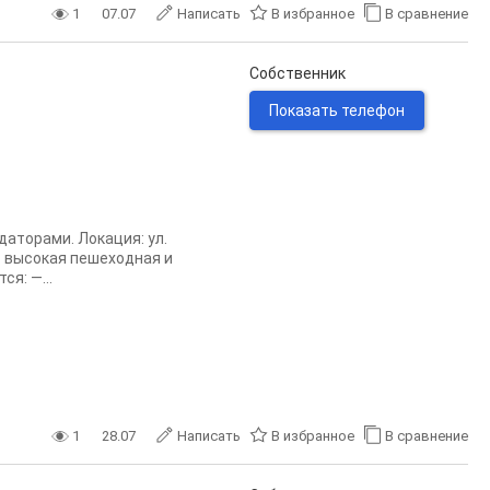
1
07.07
Написать
В избранное
В сравнение
Собственник
Показать телефон
аторами. Локация: ул.
— высокая пешеходная и
я: —...
1
28.07
Написать
В избранное
В сравнение