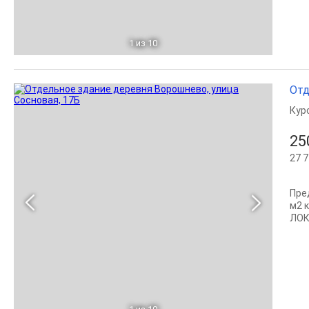
1
из 10
Отд
Кур
25
27 7
Пре
м2 к
ЛОК