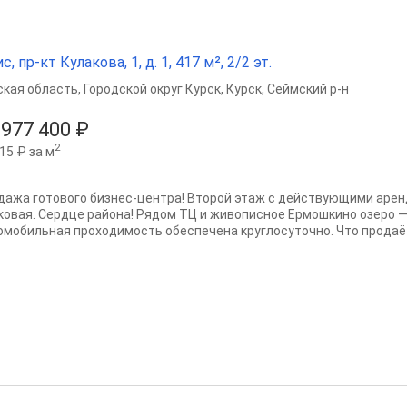
с, пр-кт Кулакова, 1, д. 1, 417 м², 2/2 эт.
ская область
,
Городской округ Курск
,
Курск
,
Сеймский р-н
 977 400 ₽
2
15 ₽ за м
дажа готового бизнес-центра! Второй этаж с действующими аренд
ковая. Сердце района! Рядом ТЦ и живописное Ермошкино озеро 
омобильная проходимость обеспечена круглосуточно. Что продаётс