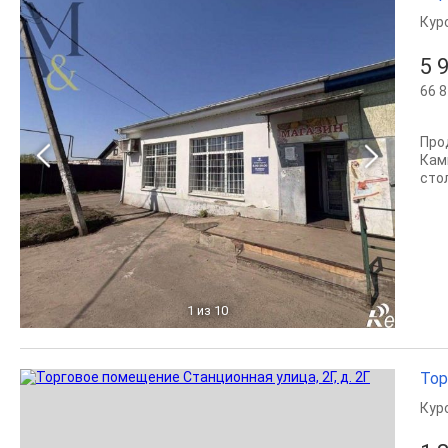
Кур
5 
66 8
Про
Кам
сто
1
из 10
Тор
Кур