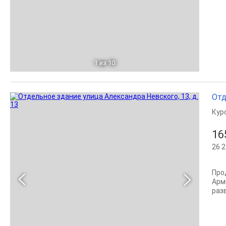
1
из 10
Отд
Кур
16
26 2
Про
Арм
разв